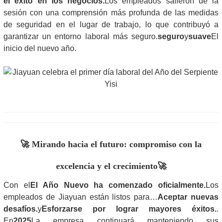
el éxito en los negocios.
Los empleados salieron de la
sesión con una comprensión más profunda de las medidas
de seguridad en el lugar de trabajo, lo que contribuyó a
garantizar un entorno laboral más seguro.
seguro
y
suave
El
inicio del nuevo año.
🚀 Mirando hacia el futuro: compromiso con la
excelencia y el crecimiento
🚀
Con el
El Año Nuevo ha comenzado oficialmente.
Los
empleados de Jiayuan están listos para…
Aceptar nuevas
desafíos.
y
Esforzarse por lograr mayores éxitos.
.
En
2025
La empresa continuará manteniendo sus