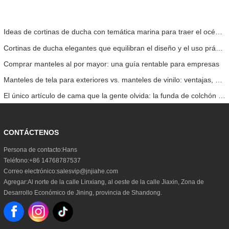
Ideas de cortinas de ducha con temática marina para traer el océano al interior
Cortinas de ducha elegantes que equilibran el diseño y el uso práctico
Comprar manteles al por mayor: una guía rentable para empresas
Manteles de tela para exteriores vs. manteles de vinilo: ventajas, desventajas y usos
El único artículo de cama que la gente olvida: la funda de colchón ajustable
CONTÁCTENOS
Persona de contacto:
Hans
Teléfono:
+86 14768787537
Correo electrónico:
salesvip@jnjiahe.com
Agregar:
Al norte de la calle Linxiang, al oeste de la calle Jiaxin, Zona de
Desarrollo Económico de Jining, provincia de Shandong.