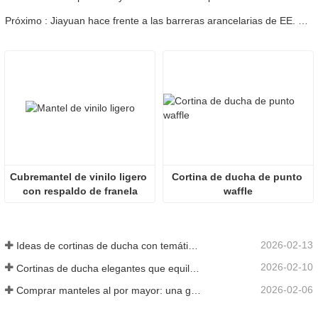
Próximo : Jiayuan hace frente a las barreras arancelarias de EE. UU. y busca diversificar sus actividades.
Cubremantel de vinilo ligero 
Cortina de ducha de punto 
con respaldo de franela
waffle
2026-02-13
Ideas de cortinas de ducha con temática marina para traer el océano al interior
2026-02-10
Cortinas de ducha elegantes que equilibran el diseño y el uso práctico
2026-02-06
Comprar manteles al por mayor: una guía rentable para empresas