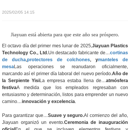
2025/02/05 14:15
Jiayuan está abierta para que este año sea próspero.
El octavo día del primer mes lunar de 2025,
Jiayuan Plastics
Technology Co., Ltd.
Un destacado fabricante de…
cortinas
de ducha
,
protectores de colchones
, y
manteles de
mesa
Las operaciones se reanudaron oficialmente,
marcando así el primer día laboral del nuevo período.
Año de
la Serpiente Yisi
La empresa estaba llena de…
atmósfera
festiva
A medida que los empleados regresaban con
entusiasmo y determinación, listos para emprender un nuevo
camino…
innovación y excelencia
.
Para garantizar que…
Suave y seguro.
Al comienzo del año,
Jiayuan organizó un evento.
Ceremonia de inauguración
oficial
En el que se incluyen elementos festivos y