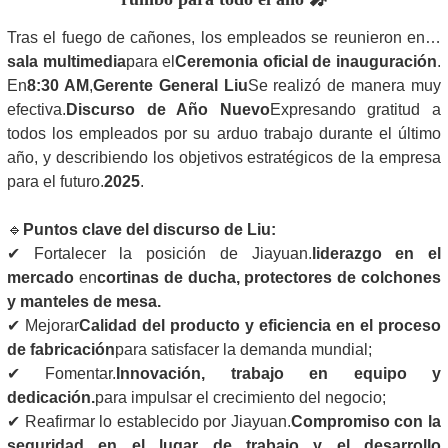
Tras el fuego de cañones, los empleados se reunieron en…
sala multimedia
para el
Ceremonia oficial de inauguración
.
En
8:30 AM
,
Gerente General Liu
Se realizó de manera muy
efectiva.
Discurso de Año Nuevo
Expresando gratitud a
todos los empleados por su arduo trabajo durante el último
año, y describiendo los objetivos estratégicos de la empresa
para el futuro.
2025
.
🔹
Puntos clave del discurso de Liu:
✔ Fortalecer la posición de Jiayuan.
liderazgo en el
mercado
en
cortinas de ducha, protectores de colchones
y manteles de mesa.
✔ Mejorar
Calidad del producto y eficiencia en el proceso
de fabricación
para satisfacer la demanda mundial;
✔ Fomentar.
Innovación, trabajo en equipo y
dedicación.
para impulsar el crecimiento del negocio;
✔ Reafirmar lo establecido por Jiayuan.
Compromiso con la
seguridad en el lugar de trabajo y el desarrollo