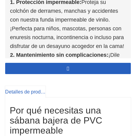
1. Protección impermeable:
Proteja su
colchón de derrames, manchas y accidentes
con nuestra funda impermeable de vinilo.
¡Perfecta para niños, mascotas, personas con
enuresis nocturna, incontinencia o incluso para
disfrutar de un desayuno acogedor en la cama!
2. Mantenimiento sin complicaciones:
¡Dile
adiós a fregar! Ya sea por enuresis nocturna,
derrames de zumo u otras manchas,
simplemente límpialo con un paño húmedo; no
es necesario quitar ni volver a colocar la funda.
Detalles de producto
3. Comodidad respetuosa con la
piel:
Fabricada con vinilo 100%, esta funda de
Por qué necesitas una
colchón garantiza una superficie para dormir
sábana bajera de PVC
transpirable, fresca y seca, lo que favorece la
impermeable
comodidad y una piel sana.