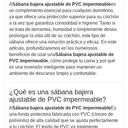
A
Sábana bajera ajustable de PVC impermeable
es
4. Instalación sin esfuerzo:
Diseñado para
un complemento esencial para cualquier dormitorio,
mayor comodidad, funciona como una sábana
ya que ofrece una protección superior para su colchón
ajustable. Estírelo sobre su colchón, asegúrelo
a la vez que garantiza comodidad e higiene. Tanto si
se trata de derrames, humedad o simplemente desea
en las cuatro esquinas y disfrute de una
prolongar la vida útil de su colchón, este tipo de
protección sin complicaciones.
sábana ofrece una solución práctica y eficaz. En este
5. Ajuste seguro y ceñido:
Con un diseño
artículo, profundizaremos en los numerosos
beneficios de usar una
Sábana bajera ajustable de
totalmente elástico, esta funda de colchón se
PVC impermeable
, cómo protege tu cama y por qué
mantiene firmemente en su lugar gracias a sus
es una inversión inteligente para mantener un
bolsillos profundos que se ajustan
ambiente de descanso limpio y confortable.
perfectamente al colchón, evitando que se
resbale o se mueva durante toda la noche.
¿Qué es una sábana bajera
ajustable de PVC impermeable?
Si le interesan nuestros productos, visite
A
Sábana bajera ajustable de PVC impermeable
Es
nuestro sitio web oficial para obtener más
una funda protectora fabricada con PVC (cloruro de
polivinilo) de alta calidad que se ajusta perfectamente
detalles o contáctenos directamente por
a tu colchón. El tejido de PVC es totalmente