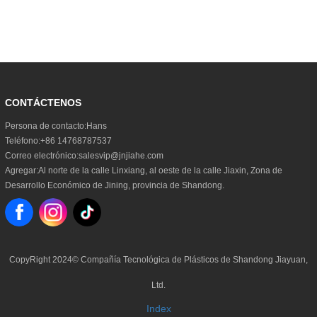
CONTÁCTENOS
Persona de contacto:
Hans
Teléfono:
+86 14768787537
Correo electrónico:
salesvip@jnjiahe.com
Agregar:
Al norte de la calle Linxiang, al oeste de la calle Jiaxin, Zona de
Desarrollo Económico de Jining, provincia de Shandong.
CopyRight 2024©
Compañía Tecnológica de Plásticos de Shandong Jiayuan,
Ltd.
Index